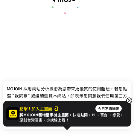
最新消息
相關條款
MOJOIN
採用網站分析技術為您帶來更優質的使用體驗，若您點
聯絡我們
選 "我同意" 或繼續瀏覽本網站，即表示您同意我們使用第三方
Cookie，欲瞭解更多資訊請見
隱私權政策
。
點擊
加入主畫面
今日不再顯示
將MOJOIN新增至手機主畫面，
快速點開，BL、
百合
、戀愛，
我同意
原創台灣漫畫、小說線上看！
© 2024 gamania Digital Entertainment Co., Ltd.