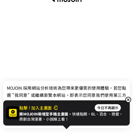
最新消息
相關條款
MOJOIN
採用網站分析技術為您帶來更優質的使用體驗，若您點
聯絡我們
選 "我同意" 或繼續瀏覽本網站，即表示您同意我們使用第三方
Cookie，欲瞭解更多資訊請見
隱私權政策
。
點擊
加入主畫面
今日不再顯示
將MOJOIN新增至手機主畫面，
快速點開，BL、
百合
、戀愛，
我同意
原創台灣漫畫、小說線上看！
© 2024 gamania Digital Entertainment Co., Ltd.