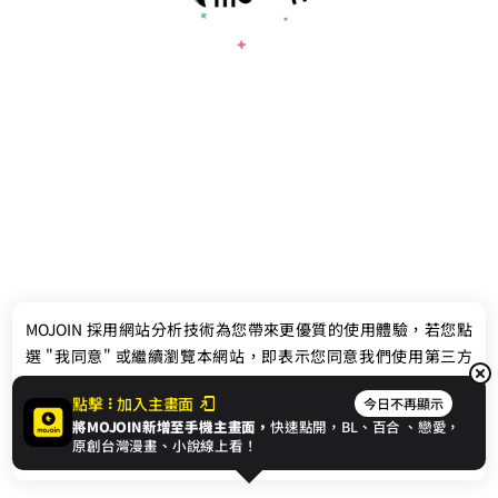
最新消息
相關條款
MOJOIN
採用網站分析技術為您帶來更優質的使用體驗，若您點
聯絡我們
選 "我同意" 或繼續瀏覽本網站，即表示您同意我們使用第三方
Cookie，欲瞭解更多資訊請見
隱私權政策
。
點擊
加入主畫面
今日不再顯示
將MOJOIN新增至手機主畫面，
快速點開，BL、
百合
、戀愛，
我同意
原創台灣漫畫、小說線上看！
© 2024 gamania Digital Entertainment Co., Ltd.