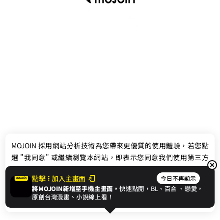
最新消息
相關條款
MOJOIN
採用網站分析技術為您帶來更優質的使用體驗，若您點
聯絡我們
選 "我同意" 或繼續瀏覽本網站，即表示您同意我們使用第三方
Cookie，欲瞭解更多資訊請見
隱私權政策
。
點擊
加入主畫面
今日不再顯示
將MOJOIN新增至手機主畫面，
快速點開，BL、
百合
、戀愛，
我同意
原創台灣漫畫、小說線上看！
© 2024 gamania Digital Entertainment Co., Ltd.