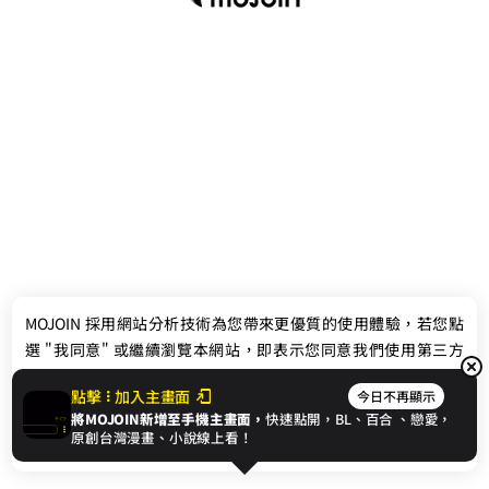
最新消息
相關條款
MOJOIN
採用網站分析技術為您帶來更優質的使用體驗，若您點
聯絡我們
選 "我同意" 或繼續瀏覽本網站，即表示您同意我們使用第三方
Cookie，欲瞭解更多資訊請見
隱私權政策
。
點擊
加入主畫面
今日不再顯示
將MOJOIN新增至手機主畫面，
快速點開，BL、
百合
、戀愛，
我同意
原創台灣漫畫、小說線上看！
© 2024 gamania Digital Entertainment Co., Ltd.