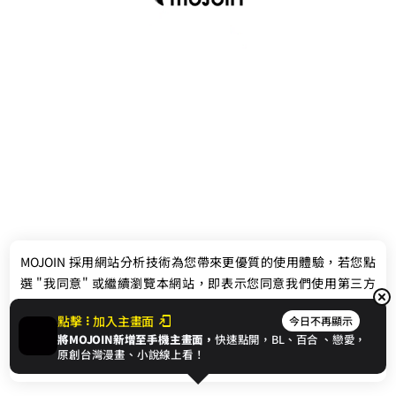
最新消息
相關條款
MOJOIN
採用網站分析技術為您帶來更優質的使用體驗，若您點
聯絡我們
選 "我同意" 或繼續瀏覽本網站，即表示您同意我們使用第三方
Cookie，欲瞭解更多資訊請見
隱私權政策
。
點擊
加入主畫面
今日不再顯示
將MOJOIN新增至手機主畫面，
快速點開，BL、
百合
、戀愛，
我同意
原創台灣漫畫、小說線上看！
© 2024 gamania Digital Entertainment Co., Ltd.