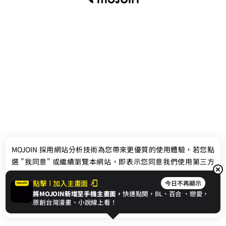
最新消息
相關條款
MOJOIN
採用網站分析技術為您帶來更優質的使用體驗，若您點
聯絡我們
選 "我同意" 或繼續瀏覽本網站，即表示您同意我們使用第三方
Cookie，欲瞭解更多資訊請見
隱私權政策
。
點擊
加入主畫面
今日不再顯示
將MOJOIN新增至手機主畫面，
快速點開，BL、
百合
、戀愛，
我同意
原創台灣漫畫、小說線上看！
© 2024 gamania Digital Entertainment Co., Ltd.