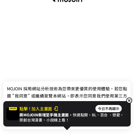
最新消息
相關條款
MOJOIN
採用網站分析技術為您帶來更優質的使用體驗，若您點
聯絡我們
選 "我同意" 或繼續瀏覽本網站，即表示您同意我們使用第三方
Cookie，欲瞭解更多資訊請見
隱私權政策
。
點擊
加入主畫面
今日不再顯示
將MOJOIN新增至手機主畫面，
快速點開，BL、
百合
、戀愛，
我同意
原創台灣漫畫、小說線上看！
© 2024 gamania Digital Entertainment Co., Ltd.