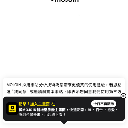
最新消息
相關條款
MOJOIN
採用網站分析技術為您帶來更優質的使用體驗，若您點
聯絡我們
選 "我同意" 或繼續瀏覽本網站，即表示您同意我們使用第三方
Cookie，欲瞭解更多資訊請見
隱私權政策
。
點擊
加入主畫面
今日不再顯示
將MOJOIN新增至手機主畫面，
快速點開，BL、
百合
、戀愛，
我同意
原創台灣漫畫、小說線上看！
© 2024 gamania Digital Entertainment Co., Ltd.