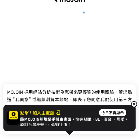
最新消息
相關條款
MOJOIN
採用網站分析技術為您帶來更優質的使用體驗，若您點
聯絡我們
選 "我同意" 或繼續瀏覽本網站，即表示您同意我們使用第三方
Cookie，欲瞭解更多資訊請見
隱私權政策
。
點擊
加入主畫面
今日不再顯示
將MOJOIN新增至手機主畫面，
快速點開，BL、
百合
、戀愛，
我同意
原創台灣漫畫、小說線上看！
© 2024 gamania Digital Entertainment Co., Ltd.