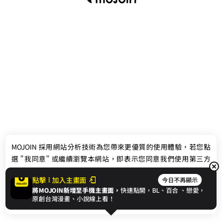
最新消息
相關條款
MOJOIN
採用網站分析技術為您帶來更優質的使用體驗，若您點
聯絡我們
選 "我同意" 或繼續瀏覽本網站，即表示您同意我們使用第三方
Cookie，欲瞭解更多資訊請見
隱私權政策
。
點擊
加入主畫面
今日不再顯示
將MOJOIN新增至手機主畫面，
快速點開，BL、
百合
、戀愛，
我同意
原創台灣漫畫、小說線上看！
© 2024 gamania Digital Entertainment Co., Ltd.