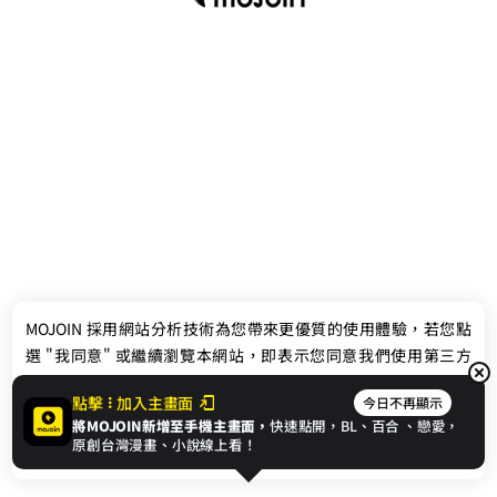
最新消息
相關條款
MOJOIN
採用網站分析技術為您帶來更優質的使用體驗，若您點
聯絡我們
選 "我同意" 或繼續瀏覽本網站，即表示您同意我們使用第三方
Cookie，欲瞭解更多資訊請見
隱私權政策
。
點擊
加入主畫面
今日不再顯示
將MOJOIN新增至手機主畫面，
快速點開，BL、
百合
、戀愛，
我同意
原創台灣漫畫、小說線上看！
© 2024 gamania Digital Entertainment Co., Ltd.