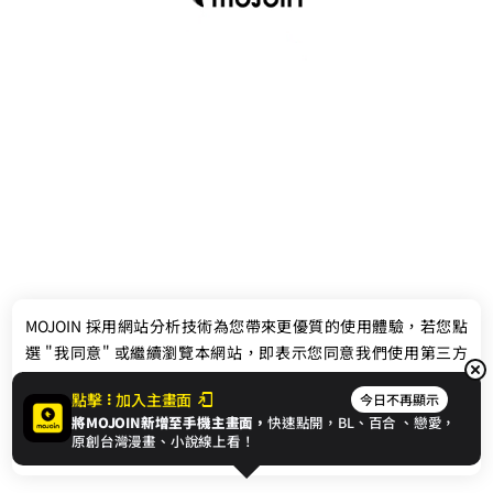
最新消息
相關條款
MOJOIN
採用網站分析技術為您帶來更優質的使用體驗，若您點
聯絡我們
選 "我同意" 或繼續瀏覽本網站，即表示您同意我們使用第三方
Cookie，欲瞭解更多資訊請見
隱私權政策
。
點擊
加入主畫面
今日不再顯示
將MOJOIN新增至手機主畫面，
快速點開，BL、
百合
、戀愛，
我同意
原創台灣漫畫、小說線上看！
© 2024 gamania Digital Entertainment Co., Ltd.