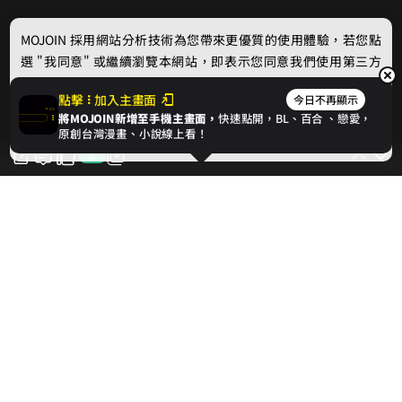
MOJOIN
採用網站分析技術為您帶來更優質的使用體驗，若您點
選 "我同意" 或繼續瀏覽本網站，即表示您同意我們使用第三方
Cookie，欲瞭解更多資訊請見
隱私權政策
。
點擊
加入主畫面
今日不再顯示
將MOJOIN新增至手機主畫面，
快速點開，BL、
百合
、戀愛，
我同意
原創台灣漫畫、小說線上看！
6
6
對此話次按讚支持