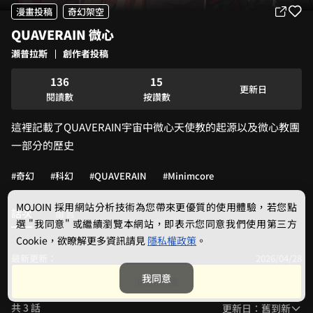
1
0
漫畫投稿
奇幻架空
2
1
QUAVERAIN 微心
0
3
2
1
4
3
瀨普拉斯
創作者投稿
0
2
5
0
4
1
3
6
1
5
更新日
2
4
7
2
6
閱讀數
按讚數
3
5
8
3
7
這裡記載了QUAVERAIN宇宙中微心天使教的起源以及微心教團
4
6
9
4
8
5
7
5
9
一部分的歷史
6
8
6
7
9
7
#奇幻
#科幻
#QUAVERAIN
#Minimcore
8
8
9
9
MOJOIN
採用網站分析技術為您帶來更優質的使用體驗，若您點
話次
留言
選 "我同意" 或繼續瀏覽本網站，即表示您同意我們使用第三方
Cookie，欲瞭解更多資訊請見
隱私權政策
。
最新更新：
2026/04/28
05000428
我同意
開始閱讀
共 3 話
更新日：舊到新