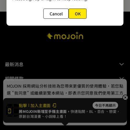
Cancel
OK
最新消息
相關條款
MOJOIN
採用網站分析技術為您帶來更優質的使用體驗，若您點
聯絡我們
選 "我同意" 或繼續瀏覽本網站，即表示您同意我們使用第三方
Cookie，欲瞭解更多資訊請見
隱私權政策
。
點擊
加入主畫面
今日不再顯示
將MOJOIN新增至手機主畫面，
快速點開，BL、
百合
、戀愛，
我同意
原創台灣漫畫、小說線上看！
© 2024 gamania Digital Entertainment Co., Ltd.