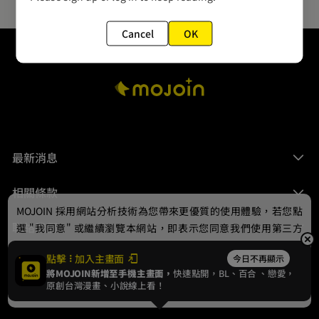
Cancel
OK
最新消息
相關條款
MOJOIN
採用網站分析技術為您帶來更優質的使用體驗，若您點
聯絡我們
選 "我同意" 或繼續瀏覽本網站，即表示您同意我們使用第三方
Cookie，欲瞭解更多資訊請見
隱私權政策
。
點擊
加入主畫面
今日不再顯示
將MOJOIN新增至手機主畫面，
快速點開，BL、
百合
、戀愛，
我同意
原創台灣漫畫、小說線上看！
© 2024 gamania Digital Entertainment Co., Ltd.