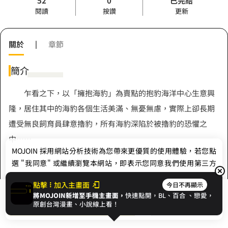
52
0
已完結
閱讀
按讚
更新
關於
|
章節
簡介
乍看之下，以「擁抱海豹」為賣點的抱豹海洋中心生意興
隆，居住其中的海豹各個生活美滿、無憂無慮，實際上卻長期
遭受無良飼育員肆意擼豹，所有海豹深陷於被擼豹的恐懼之
中……
MOJOIN
採用網站分析技術為您帶來更優質的使用體驗，若您點
選 "我同意" 或繼續瀏覽本網站，即表示您同意我們使用第三方
Cookie，欲瞭解更多資訊請見
隱私權政策
。
作者
點擊
加入主畫面
今日不再顯示
將MOJOIN新增至手機主畫面，
快速點開，BL、
百合
、戀愛，
我同意
開始閱讀
收藏
原創台灣漫畫、小說線上看！
紳士之夜