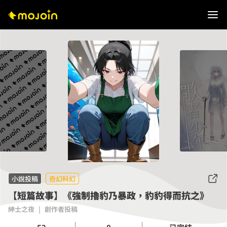
小說投稿
奇幻科幻
【短篇故事】《強制擼豹乃暴政，豹豹得而抗之》
紳士之夜
|
創作者投稿