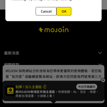
Cancel
OK
最新消息
相關條款
MOJOIN
採用網站分析技術為您帶來更優質的使用體驗，若您點
聯絡我們
選 "我同意" 或繼續瀏覽本網站，即表示您同意我們使用第三方
Cookie，欲瞭解更多資訊請見
隱私權政策
。
點擊
加入主畫面
今日不再顯示
將MOJOIN新增至手機主畫面，
快速點開，BL、
百合
、戀愛，
我同意
原創台灣漫畫、小說線上看！
© 2024 gamania Digital Entertainment Co., Ltd.