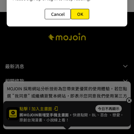
Cancel
OK
最新消息
相關條款
MOJOIN
採用網站分析技術為您帶來更優質的使用體驗，若您點
聯絡我們
選 "我同意" 或繼續瀏覽本網站，即表示您同意我們使用第三方
Cookie，欲瞭解更多資訊請見
隱私權政策
。
點擊
加入主畫面
今日不再顯示
將MOJOIN新增至手機主畫面，
快速點開，BL、
百合
、戀愛，
我同意
原創台灣漫畫、小說線上看！
© 2024 gamania Digital Entertainment Co., Ltd.