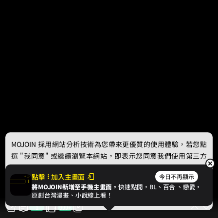
MOJOIN
採用網站分析技術為您帶來更優質的使用體驗，若您點
選 "我同意" 或繼續瀏覽本網站，即表示您同意我們使用第三方
Cookie，欲瞭解更多資訊請見
隱私權政策
。
點擊
加入主畫面
今日不再顯示
將MOJOIN新增至手機主畫面，
快速點開，BL、
百合
、戀愛，
我同意
原創台灣漫畫、小說線上看！
1
999+