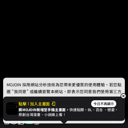
MOJOIN
採用網站分析技術為您帶來更優質的使用體驗，若您點
選 "我同意" 或繼續瀏覽本網站，即表示您同意我們使用第三方
Cookie，欲瞭解更多資訊請見
隱私權政策
。
點擊
加入主畫面
今日不再顯示
將MOJOIN新增至手機主畫面，
快速點開，BL、
百合
、戀愛，
我同意
原創台灣漫畫、小說線上看！
64