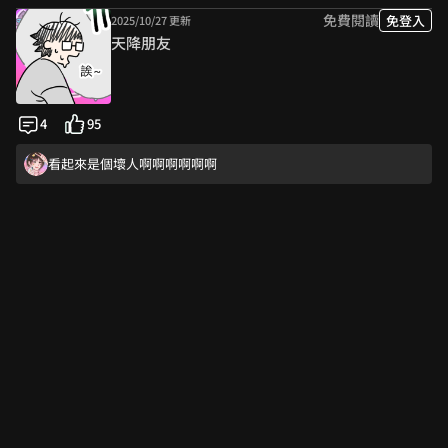
免費閱讀
免登入
2025/10/27 更新
天降朋友
4
95
看起來是個壞人啊啊啊啊啊啊
哇沒想到這樣翻轉啊！很在意到底他想幹麻XDDD
好想蹲後續阿!!!
真的是好人嗎！好在意！
看起來是個壞人啊啊啊啊啊啊