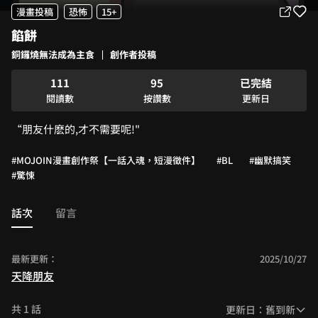
4
0
漫畫投稿
恐怖
15+
5
1
餡餅
6
2
7
3
銅鑼燒無法成為主食
創作者投稿
0
0
0
8
4
1
1
1
9
5
已完結
2
2
2
6
閱讀數
按讚數
更新日
3
3
3
7
“朋友什麽的,才不需要呢!"
4
4
4
8
5
5
5
9
#MOJOIN漫畫創作祭【一話入魂，短漫徵件】
6
6
6
#BL
#幽默搞笑
#驚悚
7
7
7
8
8
8
9
9
9
話次
留言
最新更新：
2025/10/27
天降朋友
共 1 話
更新日：舊到新