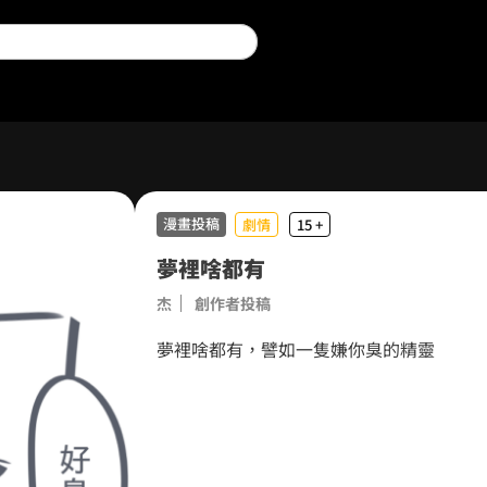
0
漫畫投稿
劇情
15 +
夢裡啥都有
1
杰
創作者投稿
2
夢裡啥都有，譬如一隻嫌你臭的精靈
3
0
4