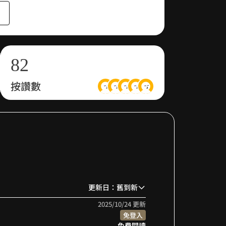
6
0
7
1
8
2
按讚數
9
3
4
5
6
更新日：舊到新
7
2025/10/24 更新
免登入
免費閱讀