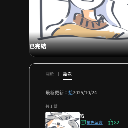
已完結
關於
話次
最新更新：
蛤
2025/10/24
共 1 話
蛤
82
搶先留言