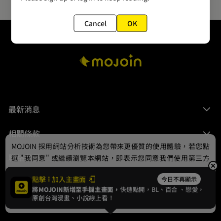
Cancel
OK
最新消息
相關條款
MOJOIN
採用網站分析技術為您帶來更優質的使用體驗，若您點
聯絡我們
選 "我同意" 或繼續瀏覽本網站，即表示您同意我們使用第三方
Cookie，欲瞭解更多資訊請見
隱私權政策
。
點擊
加入主畫面
今日不再顯示
將MOJOIN新增至手機主畫面，
快速點開，BL、
百合
、戀愛，
我同意
原創台灣漫畫、小說線上看！
© 2024 gamania Digital Entertainment Co., Ltd.