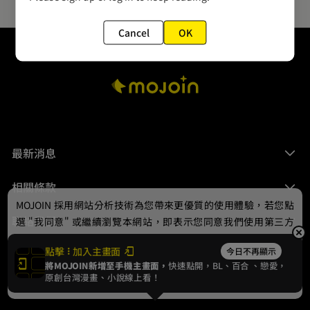
Cancel
OK
最新消息
相關條款
MOJOIN
採用網站分析技術為您帶來更優質的使用體驗，若您點
聯絡我們
選 "我同意" 或繼續瀏覽本網站，即表示您同意我們使用第三方
Cookie，欲瞭解更多資訊請見
隱私權政策
。
點擊
加入主畫面
今日不再顯示
將MOJOIN新增至手機主畫面，
快速點開，BL、
百合
、戀愛，
我同意
原創台灣漫畫、小說線上看！
© 2024 gamania Digital Entertainment Co., Ltd.