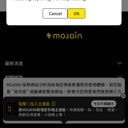
Cancel
OK
最新消息
相關條款
MOJOIN
採用網站分析技術為您帶來更優質的使用體驗，若您點
聯絡我們
選 "我同意" 或繼續瀏覽本網站，即表示您同意我們使用第三方
Cookie，欲瞭解更多資訊請見
隱私權政策
。
點擊
加入主畫面
今日不再顯示
將MOJOIN新增至手機主畫面，
快速點開，BL、
百合
、戀愛，
我同意
原創台灣漫畫、小說線上看！
© 2024 gamania Digital Entertainment Co., Ltd.