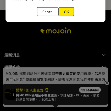
Cancel
OK
最新消息
相關條款
MOJOIN
採用網站分析技術為您帶來更優質的使用體驗，若您點
聯絡我們
選 "我同意" 或繼續瀏覽本網站，即表示您同意我們使用第三方
Cookie，欲瞭解更多資訊請見
隱私權政策
。
點擊
加入主畫面
今日不再顯示
將MOJOIN新增至手機主畫面，
快速點開，BL、
百合
、戀愛，
我同意
原創台灣漫畫、小說線上看！
© 2024 gamania Digital Entertainment Co., Ltd.