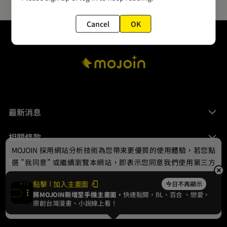
Cancel
OK
最新消息
相關條款
MOJOIN
採用網站分析技術為您帶來更優質的使用體驗，若您點
聯絡我們
選 "我同意" 或繼續瀏覽本網站，即表示您同意我們使用第三方
Cookie，欲瞭解更多資訊請見
隱私權政策
。
點擊
加入主畫面
今日不再顯示
將MOJOIN新增至手機主畫面，
快速點開，BL、
百合
、戀愛，
我同意
原創台灣漫畫、小說線上看！
© 2024 gamania Digital Entertainment Co., Ltd.