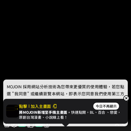
MOJOIN
採用網站分析技術為您帶來更優質的使用體驗，若您點
選 "我同意" 或繼續瀏覽本網站，即表示您同意我們使用第三方
Cookie，欲瞭解更多資訊請見
隱私權政策
。
點擊
加入主畫面
今日不再顯示
將MOJOIN新增至手機主畫面，
快速點開，BL、
百合
、戀愛，
我同意
原創台灣漫畫、小說線上看！
18
999+