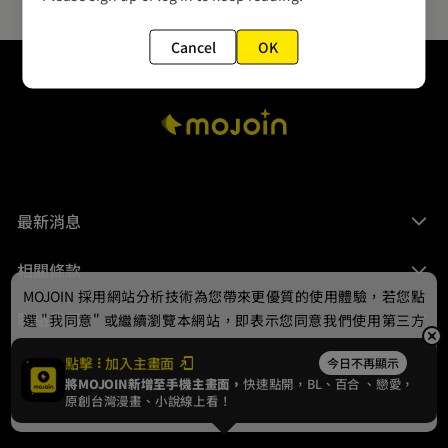
Cancel
OK
最新消息
相關條款
MOJOIN
採用網站分析技術為您帶來更優質的使用體驗，若您點
聯絡我們
選 "我同意" 或繼續瀏覽本網站，即表示您同意我們使用第三方
Cookie，欲瞭解更多資訊請見
隱私權政策
。
點擊
加入主畫面
今日不再顯示
將MOJOIN新增至手機主畫面，
快速點開，BL、
百合
、戀愛，
我同意
原創台灣漫畫、小說線上看！
© 2024 gamania Digital Entertainment Co., Ltd.