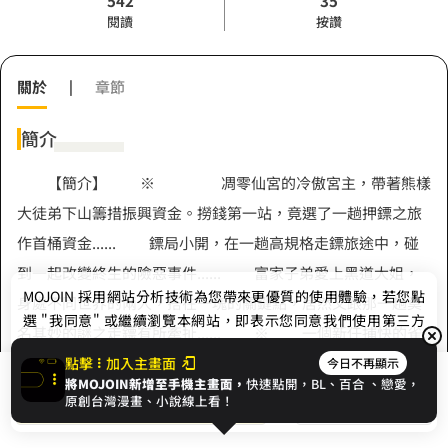
542
35
閱讀
按讚
關於
|
章節
簡介
【簡介】 ※ 凋零仙宮的冷傲宮主，帶著熊樣
大徒弟下山籌措振興資金。撈錢第一站，竟選了一趟押鏢之旅
作首桶資金...... 鏢局小開，在一趟高規格走鏢旅途中，碰
到一起改變終生的險惡事件...... 富家子弟愛上黑道大姐，
MOJOIN
採用網站分析技術為您帶來更優質的使用體驗，若您點
身處不同世界的兩人，搭在一塊的關鍵點，居然又跟那一趟莫
選 "我同意" 或繼續瀏覽本網站，即表示您同意我們使用第三方
名其妙的謎之走鏢有所牽扯...... ※ 一個新任捕快的雀
Cookie，欲瞭解更多資訊請見
隱私權政策
。
斑小夥子，雖然沾不上謎之走鏢，卻遇到人生轉捩點。為少奮
點擊
加入主畫面
今日不再顯示
將MOJOIN新增至手機主畫面，
快速點開，BL、
百合
、戀愛，
展開全部
鬥四十年，簽下撫卹生死狀，加入邪教地下廢村的特別調查小
我同意
開始閱讀
收藏
原創台灣漫畫、小說線上看！
隊...... 死是不會死啦，可活著回來多了什麼、少了什麼，