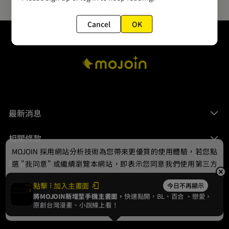
Cancel
OK
最新消息
相關條款
MOJOIN
採用網站分析技術為您帶來更優質的使用體驗，若您點
聯絡我們
選 "我同意" 或繼續瀏覽本網站，即表示您同意我們使用第三方
Cookie，欲瞭解更多資訊請見
隱私權政策
。
點擊
加入主畫面
今日不再顯示
將MOJOIN新增至手機主畫面，
快速點開，BL、
百合
、戀愛，
我同意
原創台灣漫畫、小說線上看！
© 2024 gamania Digital Entertainment Co., Ltd.