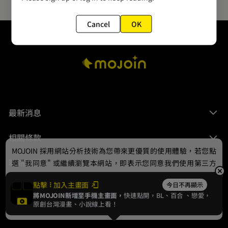
Cancel
OK
最新消息
相關條款
MOJOIN
採用網站分析技術為您帶來更優質的使用體驗，若您點
聯絡我們
選 "我同意" 或繼續瀏覽本網站，即表示您同意我們使用第三方
Cookie，欲瞭解更多資訊請見
隱私權政策
。
點擊
加入主畫面
今日不再顯示
將MOJOIN新增至手機主畫面，
快速點開，BL、
百合
、戀愛，
我同意
原創台灣漫畫、小說線上看！
© 2024 gamania Digital Entertainment Co., Ltd.