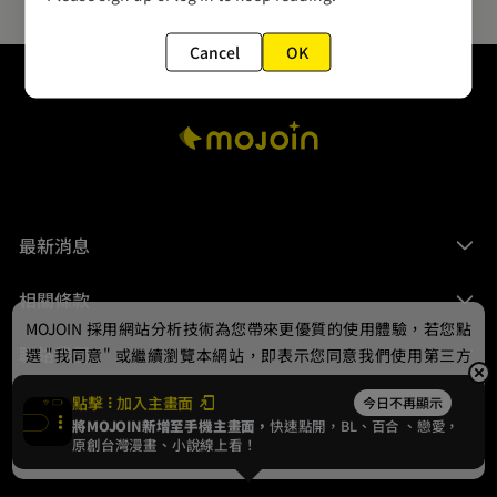
Cancel
OK
最新消息
相關條款
MOJOIN
採用網站分析技術為您帶來更優質的使用體驗，若您點
聯絡我們
選 "我同意" 或繼續瀏覽本網站，即表示您同意我們使用第三方
Cookie，欲瞭解更多資訊請見
隱私權政策
。
點擊
加入主畫面
今日不再顯示
將MOJOIN新增至手機主畫面，
快速點開，BL、
百合
、戀愛，
我同意
原創台灣漫畫、小說線上看！
© 2024 gamania Digital Entertainment Co., Ltd.