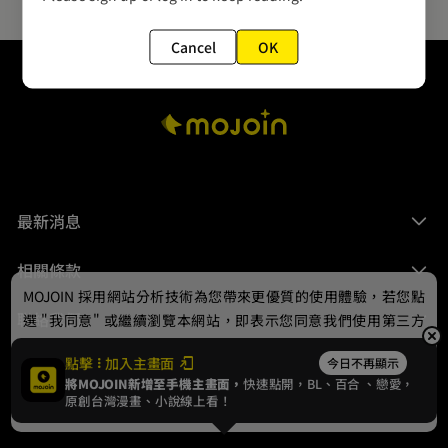
Cancel
OK
最新消息
相關條款
MOJOIN
採用網站分析技術為您帶來更優質的使用體驗，若您點
聯絡我們
選 "我同意" 或繼續瀏覽本網站，即表示您同意我們使用第三方
Cookie，欲瞭解更多資訊請見
隱私權政策
。
點擊
加入主畫面
今日不再顯示
將MOJOIN新增至手機主畫面，
快速點開，BL、
百合
、戀愛，
我同意
原創台灣漫畫、小說線上看！
© 2024 gamania Digital Entertainment Co., Ltd.