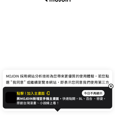
最新消息
相關條款
MOJOIN
採用網站分析技術為您帶來更優質的使用體驗，若您點
聯絡我們
選 "我同意" 或繼續瀏覽本網站，即表示您同意我們使用第三方
Cookie，欲瞭解更多資訊請見
隱私權政策
。
點擊
加入主畫面
今日不再顯示
將MOJOIN新增至手機主畫面，
快速點開，BL、
百合
、戀愛，
我同意
原創台灣漫畫、小說線上看！
© 2024 gamania Digital Entertainment Co., Ltd.