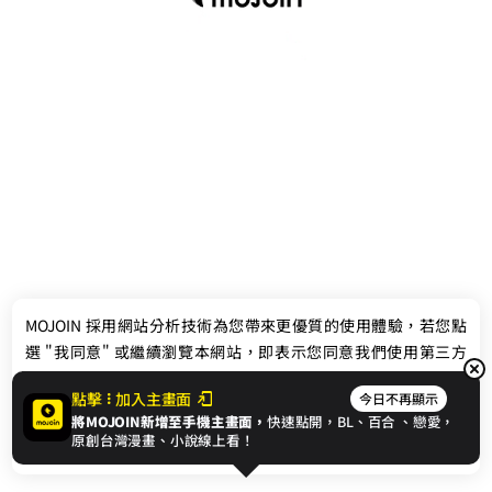
最新消息
相關條款
MOJOIN
採用網站分析技術為您帶來更優質的使用體驗，若您點
聯絡我們
選 "我同意" 或繼續瀏覽本網站，即表示您同意我們使用第三方
Cookie，欲瞭解更多資訊請見
隱私權政策
。
點擊
加入主畫面
今日不再顯示
將MOJOIN新增至手機主畫面，
快速點開，BL、
百合
、戀愛，
我同意
原創台灣漫畫、小說線上看！
© 2024 gamania Digital Entertainment Co., Ltd.