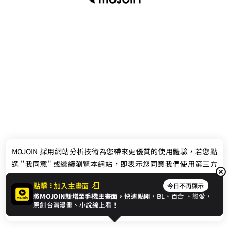
最新消息
相關條款
MOJOIN
採用網站分析技術為您帶來更優質的使用體驗，若您點
聯絡我們
選 "我同意" 或繼續瀏覽本網站，即表示您同意我們使用第三方
Cookie，欲瞭解更多資訊請見
隱私權政策
。
點擊
加入主畫面
今日不再顯示
將MOJOIN新增至手機主畫面，
快速點開，BL、
百合
、戀愛，
我同意
原創台灣漫畫、小說線上看！
© 2024 gamania Digital Entertainment Co., Ltd.