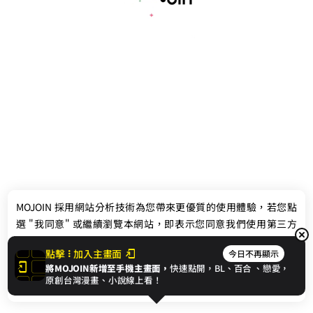
最新消息
相關條款
MOJOIN
採用網站分析技術為您帶來更優質的使用體驗，若您點
聯絡我們
選 "我同意" 或繼續瀏覽本網站，即表示您同意我們使用第三方
Cookie，欲瞭解更多資訊請見
隱私權政策
。
點擊
加入主畫面
今日不再顯示
將MOJOIN新增至手機主畫面，
快速點開，BL、
百合
、戀愛，
我同意
原創台灣漫畫、小說線上看！
© 2024 gamania Digital Entertainment Co., Ltd.