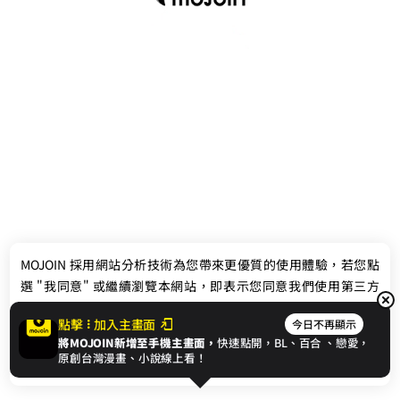
最新消息
相關條款
MOJOIN
採用網站分析技術為您帶來更優質的使用體驗，若您點
聯絡我們
選 "我同意" 或繼續瀏覽本網站，即表示您同意我們使用第三方
Cookie，欲瞭解更多資訊請見
隱私權政策
。
點擊
加入主畫面
今日不再顯示
將MOJOIN新增至手機主畫面，
快速點開，BL、
百合
、戀愛，
我同意
原創台灣漫畫、小說線上看！
© 2024 gamania Digital Entertainment Co., Ltd.