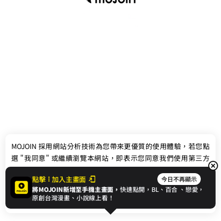
最新消息
相關條款
MOJOIN
採用網站分析技術為您帶來更優質的使用體驗，若您點
聯絡我們
選 "我同意" 或繼續瀏覽本網站，即表示您同意我們使用第三方
Cookie，欲瞭解更多資訊請見
隱私權政策
。
點擊
加入主畫面
今日不再顯示
將MOJOIN新增至手機主畫面，
快速點開，BL、
百合
、戀愛，
我同意
原創台灣漫畫、小說線上看！
© 2024 gamania Digital Entertainment Co., Ltd.