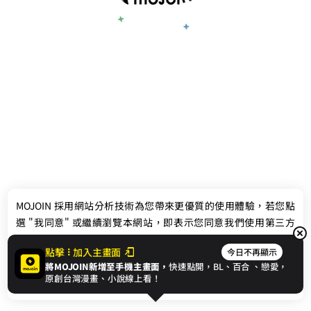
最新消息
相關條款
MOJOIN
採用網站分析技術為您帶來更優質的使用體驗，若您點
聯絡我們
選 "我同意" 或繼續瀏覽本網站，即表示您同意我們使用第三方
Cookie，欲瞭解更多資訊請見
隱私權政策
。
點擊
加入主畫面
今日不再顯示
將MOJOIN新增至手機主畫面，
快速點開，BL、
百合
、戀愛，
我同意
原創台灣漫畫、小說線上看！
© 2024 gamania Digital Entertainment Co., Ltd.