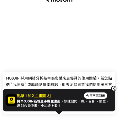
最新消息
相關條款
MOJOIN
採用網站分析技術為您帶來更優質的使用體驗，若您點
聯絡我們
選 "我同意" 或繼續瀏覽本網站，即表示您同意我們使用第三方
Cookie，欲瞭解更多資訊請見
隱私權政策
。
點擊
加入主畫面
今日不再顯示
將MOJOIN新增至手機主畫面，
快速點開，BL、
百合
、戀愛，
我同意
原創台灣漫畫、小說線上看！
© 2024 gamania Digital Entertainment Co., Ltd.