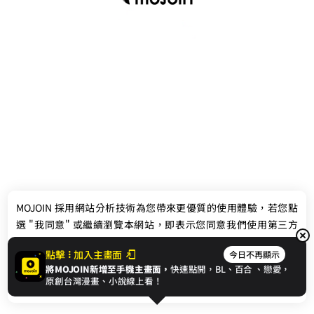
最新消息
相關條款
MOJOIN
採用網站分析技術為您帶來更優質的使用體驗，若您點
聯絡我們
選 "我同意" 或繼續瀏覽本網站，即表示您同意我們使用第三方
Cookie，欲瞭解更多資訊請見
隱私權政策
。
點擊
加入主畫面
今日不再顯示
將MOJOIN新增至手機主畫面，
快速點開，BL、
百合
、戀愛，
我同意
原創台灣漫畫、小說線上看！
© 2024 gamania Digital Entertainment Co., Ltd.