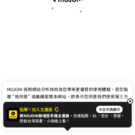
最新消息
相關條款
MOJOIN
採用網站分析技術為您帶來更優質的使用體驗，若您點
聯絡我們
選 "我同意" 或繼續瀏覽本網站，即表示您同意我們使用第三方
Cookie，欲瞭解更多資訊請見
隱私權政策
。
點擊
加入主畫面
今日不再顯示
將MOJOIN新增至手機主畫面，
快速點開，BL、
百合
、戀愛，
我同意
原創台灣漫畫、小說線上看！
© 2024 gamania Digital Entertainment Co., Ltd.