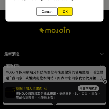
Cancel
OK
最新消息
相關條款
MOJOIN
採用網站分析技術為您帶來更優質的使用體驗，若您點
聯絡我們
選 "我同意" 或繼續瀏覽本網站，即表示您同意我們使用第三方
Cookie，欲瞭解更多資訊請見
隱私權政策
。
點擊
加入主畫面
今日不再顯示
將MOJOIN新增至手機主畫面，
快速點開，BL、
百合
、戀愛，
我同意
原創台灣漫畫、小說線上看！
© 2024 gamania Digital Entertainment Co., Ltd.