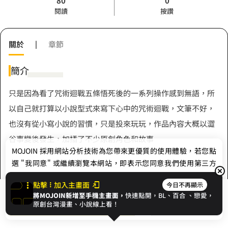
80
0
閱讀
按讚
關於
|
章節
簡介
只是因為看了咒術迴戰五條悟死後的一系列操作感到無語，所
以自己就打算以小說型式來寫下心中的咒術迴戰，文筆不好，
也沒有從小寫小說的習慣，只是投來玩玩，作品內容大概以澀
谷事變後發生，加插了不少原創角色和故事
MOJOIN
採用網站分析技術為您帶來更優質的使用體驗，若您點
選 "我同意" 或繼續瀏覽本網站，即表示您同意我們使用第三方
Cookie，欲瞭解更多資訊請見
隱私權政策
。
作者
點擊
加入主畫面
今日不再顯示
將MOJOIN新增至手機主畫面，
快速點開，BL、
百合
、戀愛，
我同意
開始閱讀
收藏
原創台灣漫畫、小說線上看！
晚安梅露艾姆