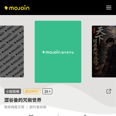
小說投稿
奇幻科幻
15 +
澀谷後的咒術世界
晚安梅露艾姆
|
創作者投稿