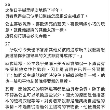
26
之後日子糊里糊塗地過了半年。
勇者覺得自己似乎知道該怎麼跟公主相處了。
公主喜歡乾淨、喜歡漂亮的藍天、喜歡精緻小巧的玩
意，就像他認識的其他女孩一樣。
還特別特別喜歡捉弄他。
27
「所以你今天也不答應其他女孩的追求嗎？我聽說想
要邀請你參加祭典的女孩都能排成隊了。」
就像這樣，公主幾乎是隔三差五就會調侃一下勇者有
多受其他女性的歡迎，因此勇者現在已經十分習慣
了；如同公主說話的同時沒停下編織的動作一樣，他
也一臉和平地剝著晚餐要煮的豆莢。
其實一開始家裡的瑣碎雜事都是由勇者負責，除了他
不認為公主可以承擔這些以外，更大的原因是包括基
本的縫補衣服等等，對勇者來說都是能夠獨自處理的
事情。不過自從看過公主縫補的衣物後，他便自覺不