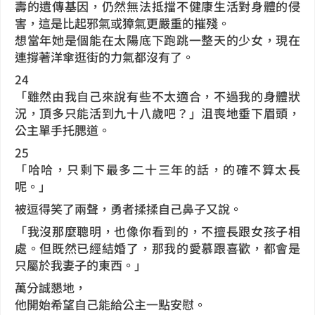
壽的遺傳基因，仍然無法抵擋不健康生活對身體的侵
害，這是比起邪氣或獐氣更嚴重的摧殘。
想當年她是個能在太陽底下跑跳一整天的少女，現在
連撐著洋傘逛街的力氣都沒有了。
24
「雖然由我自己來說有些不太適合，不過我的身體狀
況，頂多只能活到九十八歲吧？」沮喪地垂下眉頭，
公主單手托腮道。
25
「哈哈，只剩下最多二十三年的話，的確不算太長
呢。」
被逗得笑了兩聲，勇者揉揉自己鼻子又說。
「我沒那麼聰明，也像你看到的，不擅長跟女孩子相
處。但既然已經結婚了，那我的愛慕跟喜歡，都會是
只屬於我妻子的東西。」
萬分誠懇地，
他開始希望自己能給公主一點安慰。