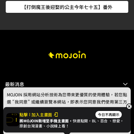
【打倒魔王後迎娶的公主今年七十五】番外
最新消息
MOJOIN
採用網站分析技術為您帶來更優質的使用體驗，若您點
相關條款
選 "我同意" 或繼續瀏覽本網站，即表示您同意我們使用第三方
Cookie，欲瞭解更多資訊請見
隱私權政策
。
聯絡我們
點擊
加入主畫面
今日不再顯示
將MOJOIN新增至手機主畫面，
快速點開，BL、
百合
、戀愛，
我同意
原創台灣漫畫、小說線上看！