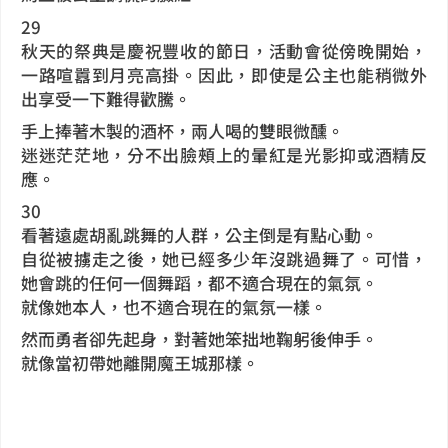
29
秋天的祭典是慶祝豐收的節日，活動會從傍晚開始，
一路喧囂到月亮高掛。因此，即使是公主也能稍微外
出享受一下難得歡騰。
手上捧著木製的酒杯，兩人喝的雙眼微醺。
迷迷茫茫地，分不出臉頰上的暈紅是光影抑或酒精反
應。
30
看著遠處胡亂跳舞的人群，公主倒是有點心動。
自從被擄走之後，她已經多少年沒跳過舞了。可惜，
她會跳的任何一個舞蹈，都不適合現在的氣氛。
就像她本人，也不適合現在的氣氛一樣。
然而勇者卻先起身，對著她笨拙地鞠躬後伸手。
就像當初帶她離開魔王城那樣。