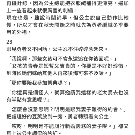
再碰針線，因為公主總能把衣服縫補得更漂亮，還加
上一些看起來就很厲害的刺繡。
現在也是，雖說時間尚早，但公主說自己動作比較
慢，所以才會在秋天開始之時就先為勇者編織冬季要
用的外袍。
28
眼見勇者又不回話，公主忍不住碎碎念起來。
「我說啊，那些女孩可不會永遠追在你後面呢。」
「女孩的青春是短暫又寶貴的，你要是不好好珍惜，
到時候她們嫁給其他人再來後悔可來不及喔。」
「那你要陪我參加祭典嗎？」
「你還真是個怪人，就算邀請我這樣的老太婆去也沒
有半點有意思喔？」
「怎麼會沒意思呢？明明是跟我妻子難得的約會。」
把處理好的豆莢放到一旁，勇者轉頭看向公主。
「哎呀，明明是不能履行新婚義務的妻子呢。」卻又
馬上被公主調侃的臉紅。