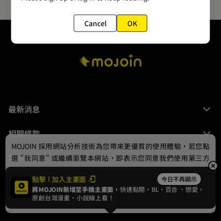
Cancel
OK
最新消息
相關條款
MOJOIN
採用網站分析技術為您帶來更優質的使用體驗，若您點
聯絡我們
選 "我同意" 或繼續瀏覽本網站，即表示您同意我們使用第三方
Cookie，欲瞭解更多資訊請見
隱私權政策
。
點擊
加入主畫面
今日不再顯示
將MOJOIN新增至手機主畫面，
快速點開，BL、
百合
、戀愛，
我同意
原創台灣漫畫、小說線上看！
© 2024 gamania Digital Entertainment Co., Ltd.